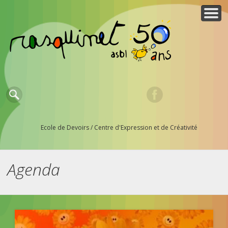
QUI SOMMES-NOUS ?
ESPACE MEMBRES
NOUS AIDER ?
PARTENAIRES
ACTUALITES
CONTACTS
ACTIVITES
ACCUEIL
Ecole de Devoirs / Centre d'Expression et de Créativité
Agenda