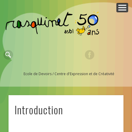
QUI SOMMES-NOUS ?
ESPACE MEMBRES
NOUS AIDER ?
PARTENAIRES
ACTUALITES
CONTACTS
ACTIVITES
ACCUEIL
Ecole de Devoirs / Centre d'Expression et de Créativité
Introduction