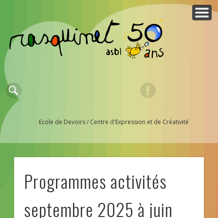
QUI SOMMES-NOUS ?
ESPACE MEMBRES
NOUS AIDER ?
PARTENAIRES
ACTUALITES
CONTACTS
ACTIVITES
ACCUEIL
Ecole de Devoirs / Centre d'Expression et de Créativité
Programmes activités
septembre 2025 à juin