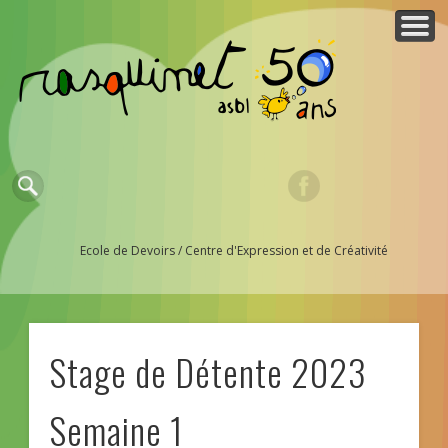
QUI SOMMES-NOUS ?
ESPACE MEMBRES
NOUS AIDER ?
PARTENAIRES
ACTUALITES
CONTACTS
ACTIVITES
ACCUEIL
Ecole de Devoirs / Centre d'Expression et de Créativité
Stage de Détente 2023
Semaine 1